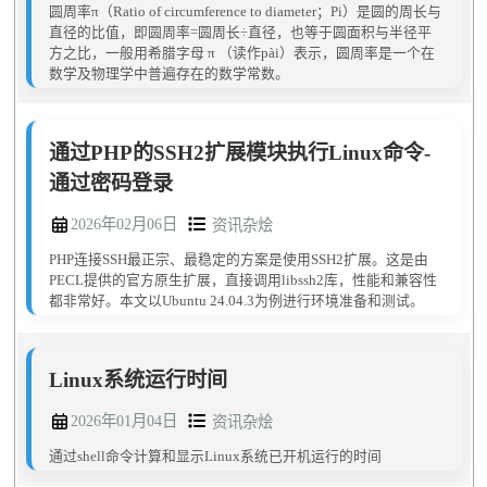
圆周率π（Ratio of circumference to diameter；Pi）是圆的周长与
直径的比值，即圆周率=圆周长÷直径，也等于圆面积与半径平
方之比，一般用希腊字母 π （读作pài）表示，圆周率是一个在
数学及物理学中普遍存在的数学常数。
通过PHP的SSH2扩展模块执行Linux命令-
通过密码登录
2026年02月06日
资讯杂烩
PHP连接SSH最正宗、最稳定的方案是使用SSH2扩展。这是由
PECL提供的官方原生扩展，直接调用libssh2库，性能和兼容性
都非常好。本文以Ubuntu 24.04.3为例进行环境准备和测试。
Linux系统运行时间
2026年01月04日
资讯杂烩
通过shell命令计算和显示Linux系统已开机运行的时间